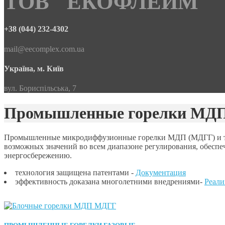
ТОВ "ЕКОФЛЕЙМ"
+38 (044) 232-4302
mail@eecomplex.com.ua
Україна, м. Київ
вул. Бориспільська, 7
Промышленные горелки МДП
Промышленные микродиффузионные горелки МДП (МДГГ) и т
возможных значений во всем диапазоне регулирования, обеспе
энергосбережению.
технология защищена патентами -
Документация
эффективность доказана многолетними внедрениями-
Реали