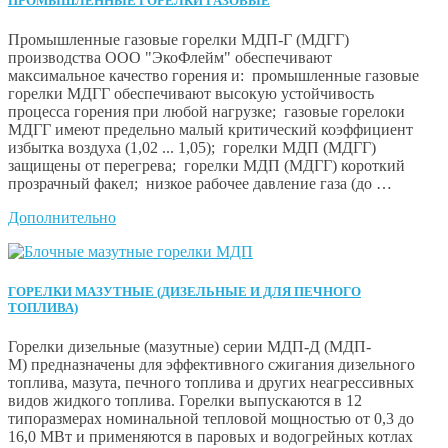
ПРОМЫШЛЕННЫЕ ГОРЕЛКИ ГАЗОВЫЕ
Промышленные газовые горелки МДП-Г (МДГГ)
производства ООО "ЭкоФлейм" обеспечивают
максимальное качество горения и: промышленные газовые
горелки МДГГ обеспечивают высокую устойчивость
процесса горения при любой нагрузке; газовые горелоки
МДГГ имеют предельно малый критический коэффициент
избытка воздуха (1,02 ... 1,05); горелки МДП (МДГГ)
защищены от перегрева; горелки МДП (МДГГ) короткий
прозрачный факел; низкое рабочее давление газа (до …
Дополнительно
ГОРЕЛКИ МАЗУТНЫЕ (ДИЗЕЛЬНЫЕ И ДЛЯ ПЕЧНОГО
ТОПЛИВА)
Горелки дизельные (мазутные) серии МДП-Д (МДП-
М) предназначены для эффективного сжигания дизельного
топлива, мазута, печного топлива и других неагрессивных
видов жидкого топлива. Горелки выпускаются в 12
типоразмерах номинальной тепловой мощностью от 0,3 до
16,0 МВт и применяются в паровых и водогрейных котлах