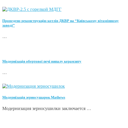
Проведено реконструкцію котлів ДКВР на “Київському вітамінному
заводі”
…
Модернізація обертової печі випалу керамзиту
…
Модернізація зерносушарок Mathews
Модернизация зерносушилки заключается …